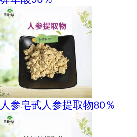
人参皂甙人参提取物80％