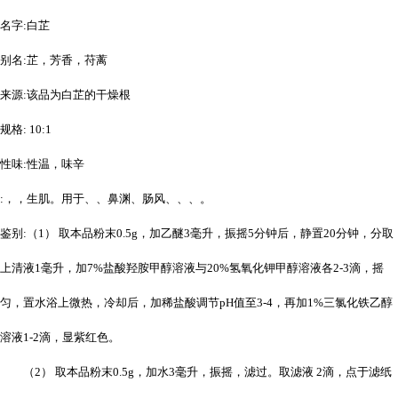
名字:白芷
别名:芷，芳香，苻蓠
来源:该品为白芷的干燥根
规格: 10:1
性味:性温，味辛
:，，生肌。用于、、
鼻渊
、肠风、、
、。
鉴别:（1） 取本品粉末0.5g，加乙醚3毫升，振摇5分钟后，静置20分钟，分取
上清液1毫升，加7%盐酸羟胺甲醇溶液与20%氢氧化钾甲醇溶液各2-3滴，摇
匀，置水浴上微热，冷却后，加稀盐酸调节pH值至3-4，再加1%三氯化铁乙醇
溶液1-2滴，显紫红色。
（2） 取本品粉末0.5g，加水3毫升，振摇，滤过。取滤液 2滴，点于滤纸