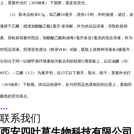
上，置紫外光灯（365纳米） 下观察，显蓝色荧光。
（3） 取本品粉末0.5g，加乙醚10毫升，浸泡1小时，时时振摇，滤过，滤
液挥干乙醚，残渣加醋酸乙酯1毫升 使溶解，作为供试品溶液；另取欧前胡
素、异欧前胡素对照品，加醋酸乙酯制成每1毫升各含1毫克的混合溶液，作为
对照品溶液。照薄层色谱法（附录Ⅵ B）试验，吸取上述两种溶液各4微毫升，
分别点于同一以羧甲基纤维素钠为黏合剂的硅胶G薄层板上，以石油醚（30-
60℃）－乙醚（3:2） 为展开剂，在25℃以下展开，取出，晾干，置紫外光灯
（365纳米） 下检视。供试品色谱中，在与对照品色谱相应的位置上，显相同
颜色的荧光斑点。
...
联系我们
西安四叶草生物科技有限公司