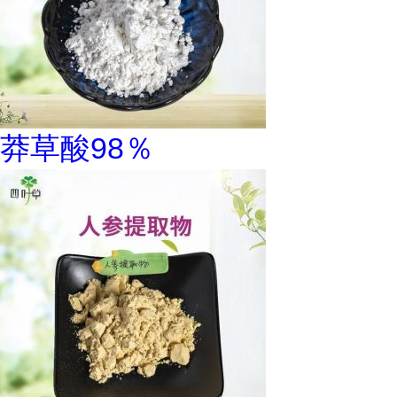
莽草酸98％