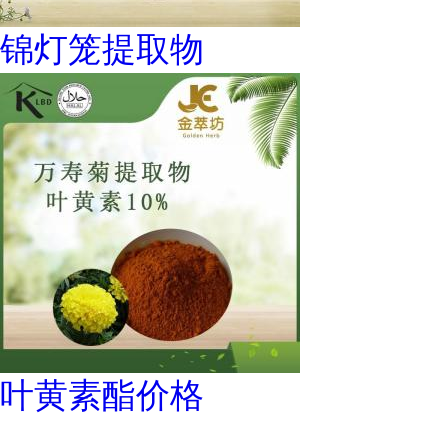
锦灯笼提取物
叶黄素酯价格