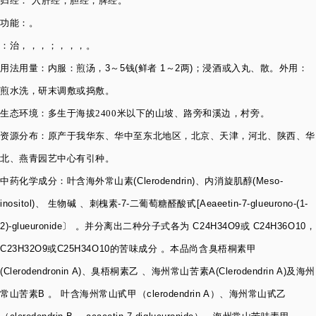
归经： 入
肝经
，
胆经
，
脾经
。
功能：。
：治，，，；，，，。
用法用量：内服：煎汤，
3
～
5
钱
(
鲜者
1
～
2
两
)
；浸酒或入丸、散。外用：
煎水洗，研末调敷或捣敷。
生
态环境：多生于海拔
2400
米以下的山坡、路旁和溪边，村旁。
资源分布：原产于我华东、
华中
至东北地区，
北京
、天津，
河北
、陕西、
华
北
、
燕青
园艺中心有引种。
中药化学成分：
叶含海外常山素
(Clerodendrin)
、内消旋肌醇
(Meso-
inositol)
、 生物碱 、刺槐素
-7-
二
葡萄糖醛酸
甙
[Aeaeetin-7-glueurono-(1-
2)-glueuronide
〕 。并分离出二种分子式各为
C24H34O9
或
C24H36O10
，
C23H32O9
或
C25H34O10
的苦味成分 。本品尚含臭梧桐素甲
(Clerodendronin A)
、臭梧桐素乙 、海州常山苦素
A(Clerodendrin A)
及海州
常山苦素
B
。 叶含海州常山甙甲（
clerodendrin A
）、海州常山甙乙