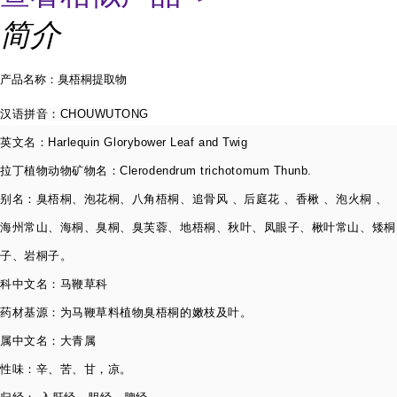
简介
产品名称：臭梧桐提取物
汉语拼音：
CHOUWUTONG
英文名：
Harlequin Glorybower Leaf and Twig
拉丁植物动物矿物名：
Clerodendrum trichotomum Thunb.
别名：臭梧桐、泡花桐、八角梧桐、追骨风 、后庭花 、香楸 、泡火桐 、
海州常山、海桐、臭桐、臭芙蓉、地梧
桐、秋叶、凤眼子、楸叶常山、矮桐
子、岩桐子。
科中文名：马鞭草科
药材基源：为马鞭草料植物臭梧桐的嫩枝及叶。
属中文名：大青属
性味：辛、苦、甘，凉。