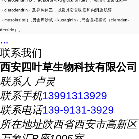
（
clerodendrin B
，
acacetin-7-diglucuronide
）、海州常山苦味素甲
（
clerodendrin
）及异构体乙，以及其它苦味质和内消旋肌醇
（
mesoinsitol
）
,
另含库沙甙（
kusaginin
）
,
尚含臭梧桐甙（
cleroden-
droside
）。
...
联系我们
西安四叶草生物科技有限公司
联系人
卢灵
联系手机
13991313929
联系电话
139-9131-3929
所在地址
陕西省西安市高新区
万象汇B座1005室