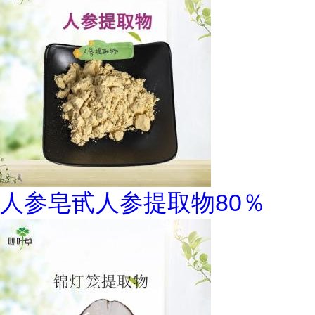
人参皂甙人参提取物80％