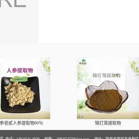
参皂甙人参提取物80％
锦灯笼提取物