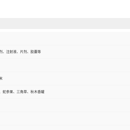
剂、注射液、片剂、胶囊等
末
、蛇参果、三角草、秋木香罐