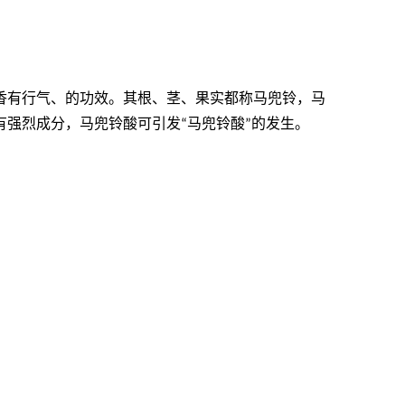
香有行气、的功效。其根、茎、果实都称马兜铃，马
有强烈成分，马兜铃酸可引发
马兜铃酸
的发生。
“
”