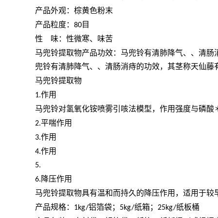
产品外观：棕黄色粉末
产品粒度：
目
80
性
味：性微寒、味苦
马兜铃提取物产品功效：马兜铃有清肺降气、、清肠
兜铃有清肺降气、、清肠消痔的功效，其茎称天仙藤
马兜铃提取物
作用
1.
马兜铃对氢氧化铵喷雾引咳法模型，作用强度与磷酸
平喘作用
2.
作用
3.
作用
4.
5.
降压作用
6.
马兜铃提取物具有温和而持久的降压作用，适用于较
产品规格：
铝箔袋；
纸箱；
纸板桶
1kg/
5kg/
25kg/