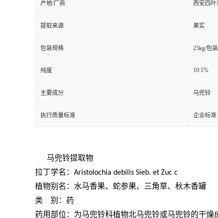
产地/厂商
西安四叶
提取来源
果实
包装规格
25kg/包装
10:1%
纯度
主要成分
马兜铃
执行质量标准
企业标准
马兜铃提取物
拉丁学名：
Aristolochia debilis Sieb. et Zuc c
植物别名：水马香果、蛇参果、三角草、秋木香罐
类
别：药
药用部位：为马兜铃科植物北马兜铃或马兜铃的干燥