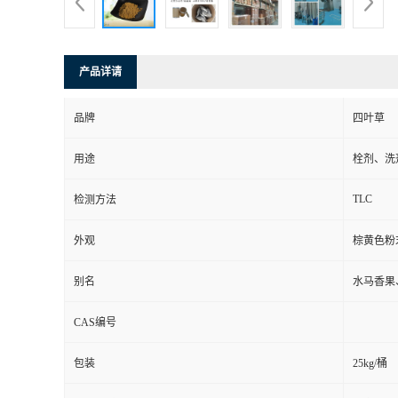
产品详请
品牌
四叶草
用途
栓剂、洗
TLC
检测方法
外观
棕黄色粉
别名
水马香果
CAS编号
包装
25kg/桶