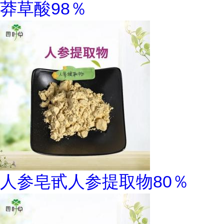
莽草酸98％
人参皂甙人参提取物80％