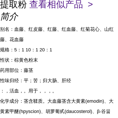
提取粉
查看相似产品 >
简介
别名：血藤、红皮藤、红藤、红血藤、红菊花心、山红
藤、花血藤
规格：5：1 10：1 20：1
性状：棕黄色粉末
药用部位：藤茎
性味归经：平；苦；归大肠、肝经
：，活血，。用于，，，。
化学成分：茎含鞣质。大血藤茎含大黄素(emodin)、大
黄素甲醚(hpyscion)、胡萝葡甙(daucosterol)、β-谷甾