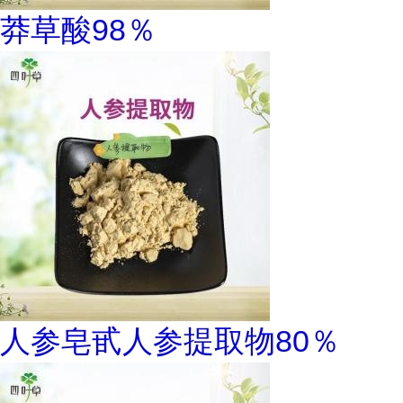
莽草酸98％
人参皂甙人参提取物80％