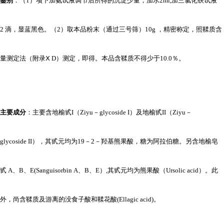
鉴别
：（1）项下加氨试液调节后所得的沉淀少量，加水2ml,加三氯化铁试液
2 滴，显蓝黑色。
（2）取本品粉末（通过三号筛）10g ，精密称定，照鞣质含
量测定法（附录Ⅹ D）测定，即得。本品含鞣质不得少于10.0％。
主要成分
：主要含地榆甙I（Ziyu－glycoside I）及地榆甙II（Ziyu－
glycoside II），其甙元均为19－2－羟基熊果酸，糖为阿拉伯糖。另含地榆皂
甙 A、B、E(Sanguisorbin A、B、E）,其甙元均为熊果酸（Ursolic acid）。此
外，尚含鞣质及游离的没食子酸和鞣花酸(Ellagic acid)。