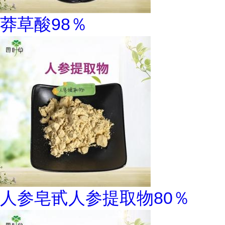
莽草酸98％
人参皂甙人参提取物80％