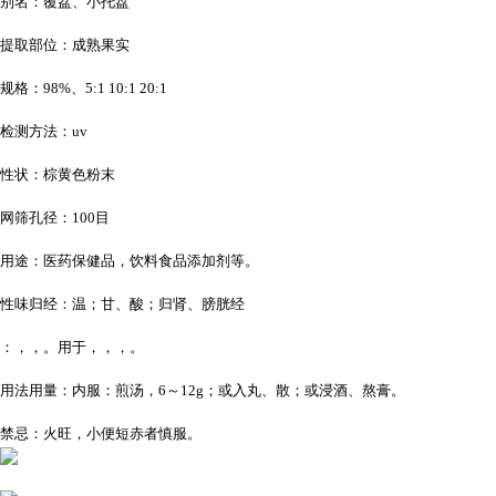
别名：覆盆、小托盘
提取部位：成熟果实
规格：98%、5:1 10:1 20:1
检测方法：uv
性状：棕黄色粉末
网筛孔径：100目
用途：医药保健品，饮料食品添加剂等。
性味归经：温；甘、酸；归肾、膀胱经
：，，。用于，，，。
用法用量：内服：煎汤，6～12g；或入丸、散；或浸酒、熬膏。
禁忌：火旺，小便短赤者慎服。