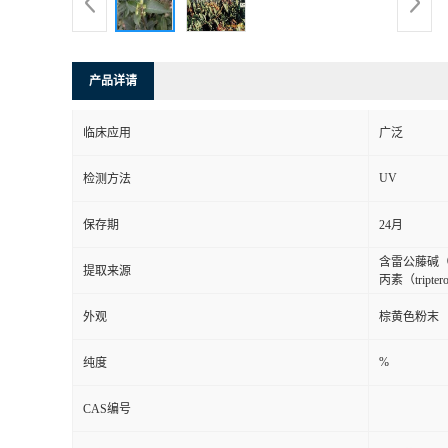
产品详请
临床应用
广泛
UV
检测方法
保存期
24月
含雷公藤碱（wi
提取来源
丙素（tript
外观
棕黄色粉末
%
纯度
CAS编号