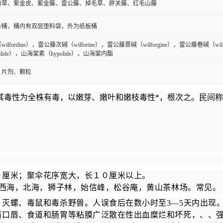
肠草、紫金皮、紫金藤、雷公藤、掉毛草、胖关藤、红毛山藤
5kg/桶，桶内有双层堕料袋，外为纸板桶
lfordine），雷公藤次碱（wilforine），雷公藤晋碱（wilforgine），雷公藤春碱（wilf
erolide），山海棠素（hypolide），山海棠内酯
、片剂、颗粒
毒性为全株有毒，以嫩芽、嫩叶和嫩枝毒性*，根次之。民间称为
厘米；聚伞花序宽大，长１０厘米以上。
西海，北海，狮子林，始信峰，松谷庵，黄山茶林场。常见。
螺、毒鼠和毒杀野兽。人误食后在数小时至3—5天内出现。
有口唇、食道和肠胃等粘膜广泛散在性出血糜烂和坏死，、、