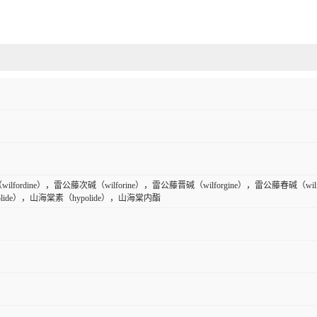
lfordine），雷公藤次碱（wilforine），雷公藤晋碱（wilforgine），雷公藤春碱（wilf
erolide），山海棠素（hypolide），山海棠内酯