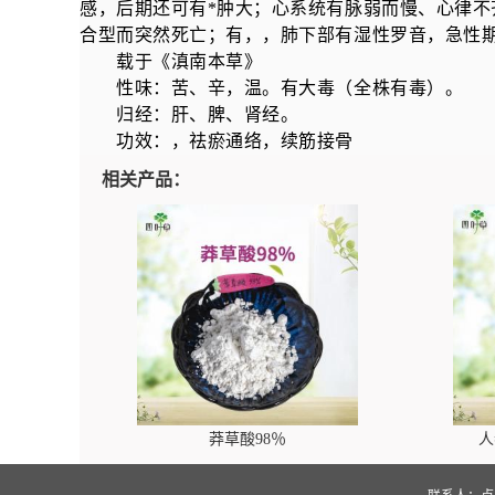
感，后期还可有*肿大；心系统有脉弱而慢、心律不
合型而突然死亡；有，，肺下部有湿性罗音，急性
载于《滇南本草》
性味：苦、辛，温。有大毒（全株有毒）。
归经：肝、脾、肾经。
功效：，祛瘀通络，续筋接骨
相关产品：
莽草酸98％
人