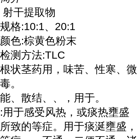
射干提取物
:10:1
20:1
规格
、
:
颜色
棕黄色粉末
:TLC
检测方法
根状茎药用，味苦、性寒、微
毒。
能、散结、、，用于。
:
风热
用于感受
，或痰热壅盛
所致的
等症。用于痰涎壅盛，