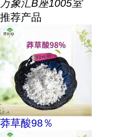
万象汇B座1005室
推荐产品
莽草酸98％