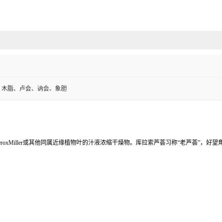
、木脂、卢会、讷会、象胆
eroxMiller
或其他同属近缘植物叶的汁液浓缩干燥物。库拉索芦荟习称
“
老芦荟
”
，好望