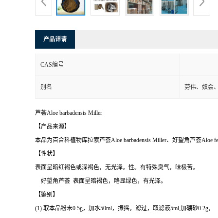
产品详请
CAS编号
别名
劳伟、奴会
芦荟
Aloe barbadensis Miller
【产品来源】
本品为百合科植物库拉索芦荟
Aloe barbadensis Miller
、好望角芦荟
Aloe f
【性状】
表面呈暗红褐色或深褐色，无光泽。性。有特殊臭气，味极苦。
好望角芦荟
表面呈暗褐色，略显绿色，有光泽。
【鉴别】
(1)
取本品粉末
0.5g
，加水
50ml
，振摇，滤过，取滤液
5ml,
加硼砂
0.2g
，