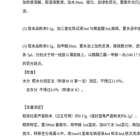
加热使溶解，取溶液数滴，加水
30ml
，摇匀，显绿色荧光，置紫外光灯
淀。
(2)
取本品粉末
0.1g
，加三氯化铁试液
5ml
与稀盐酸
5ml,
振摇，置水浴中
(3)
取本品粉末
0.5g
，加甲醇
20ml
，置水浴上加热至沸，振摇数分钟，滤
各
5μl
，分别点于同一硅胶Ｇ薄层板上，以醋酸乙酯－甲醇－水
(100:17:
的荧光斑点。
【检查】
水分
照水分测定法（附录
Ⅸ
H
第一法）测定，不得过
12.0
％。
总灰分
不得过
4.0
％（附录
Ⅸ
K
）。
【含量测定】
取库拉索芦荟粉未（过五号筛）约
0.15g
（或好望角芦荟粉末约
0.2g
），
精密称定，置
500ml
量瓶中，用甲醇
1ml
湿润，加
60
℃
水
5ml
混匀，再加
放冷，转移至分液漏斗中，用
1mol/L
氢氧化钠溶液
4ml
和水
4ml,
依次洗涤