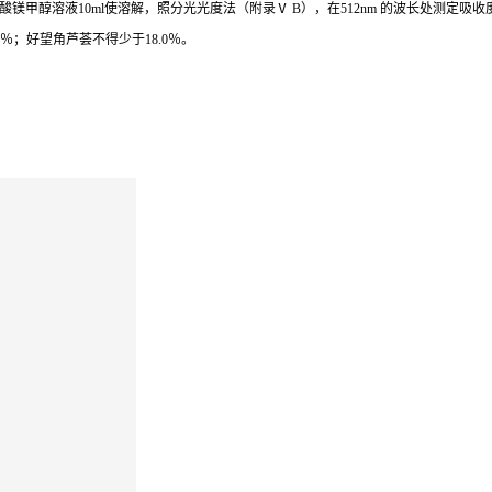
酸镁甲醇溶液
10ml
使溶解，照分光光度法（附录
Ⅴ
B
），在
512nm
的波长处测定吸收
％；好望角芦荟不得少于
18.0
％。