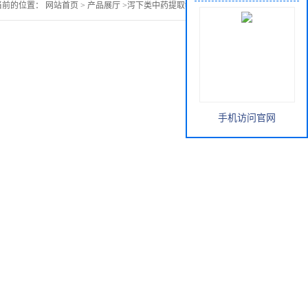
当前的位置：
网站首页
>
产品展厅
>
泻下类中药提取物
>
芦荟提取物
手机访问官网