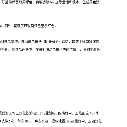
，好望角芦荟显黄绿色；再取滤液
2ml,
加等量饱和溴水，生成黄色沉
ml,
振摇，氨液层显玫瑰红色至樱红色。
为对照品溶液。照薄层色谱法（附录
Ⅵ
B
）试验，吸取上述两种溶液
下检视。供试品色谱中，在与对照品色谱相应的位置上，显相同颜色
置盛有
60
％三氯化铁溶液
1ml
与盐酸
6ml
的烧瓶中，加热回流
4
小时，
水洗涤
2
次，每次
10ml
，弃去水液，提取液置
100ml
量瓶中，加四氯化