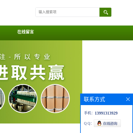
在线留言
联系方式
手机：
13991313929
Q Q：