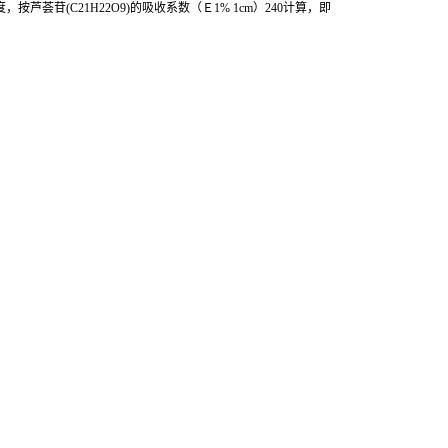
度，按芦荟苷
(C21H22O9)
的吸收系数（Ｅ
1% 1cm
）
240
计算，即