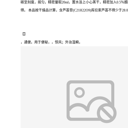
碳至刻度，摇匀，精密量取
20ml
，置水浴上小心蒸干，精密加入
0.5
％醋
得。 本品按干燥品计算，含芦荟苷
(C21H22O9)
库拉索芦荟不得少于
28.0
【】
，通便。用于便秘，，惊风；外治湿癣。