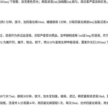
(365nm)
下观察，显亮黄色荧光；再取滤液
2ml,
加硝酸
2ml,
摇匀，库拉索芦荟显棕红色
加热
5
分钟，放冷，加四氯化碳
10ml
，缓缓振摇
1
分钟，分取四氯化碳层
6ml,
加氨试液
3
过，滤液作为供试品溶液。另取芦荟苷对照品，加甲醇制成每
1ml
含
5mg
的溶液，作
13)
为展开剂，展开，取出，晾干，喷以
10
％氢氧化钾甲醇溶液，置紫外光灯
(365nm)
60
℃
水
75ml
，振摇
30
分钟，放冷，加水至刻度，振摇，滤过，精密量取续滤液
10ml
，
烧瓶，洗液并入分液漏斗中，用四氯化碳提取
3
次，每次
20ml
，合并四氯化碳液，用