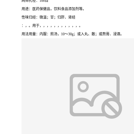
网筛孔径：
100
目
用途：医药保健品，饮料食品添加剂等。
性味归经：微温；甘；归肝、肾经
：，。用于，，，，，，，，，，，。
用法用量：内服：煎汤，
10
～
30g
；或入丸、散；或熬膏、浸酒。