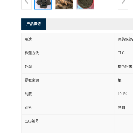
产品详请
用途
医药保健
TLC
检测方法
外观
棕色粉末
提取来源
根
10:1%
纯度
别名
熟圆
CAS编号