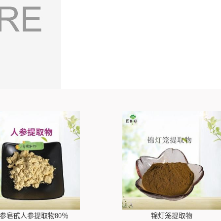
参皂甙人参提取物80％
锦灯笼提取物