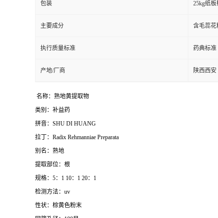
包装
25kg
主要成分
含毛蕊花
执行质量标准
药典标准
产地/厂商
陕西西安
名称：熟地黄提取物
类别：补益药
拼音：
SHU DI HUANG
拉丁：
Radix Rehmanniae Preparata
别名：熟地
提取部位：根
规格：
5
：
1 10
：
1 20
：
1
检测方法：
uv
性状：棕黄色粉末