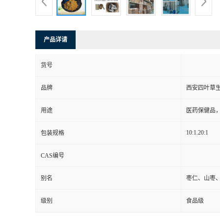
产品详请
货号
品牌
西安四叶草
用途
医药保健品
10:1.20:1
包装规格
CAS编号
别名
枣仁、山枣
级别
食品级