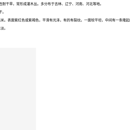
性耐干旱，常形成灌木丛。多分布于吉林、辽宁、河南、河北等地。
干。
3毫米。表面紫红色或紫褐色，平滑有光泽，有的有裂纹。一面较平坦，中间有一条隆
味淡。