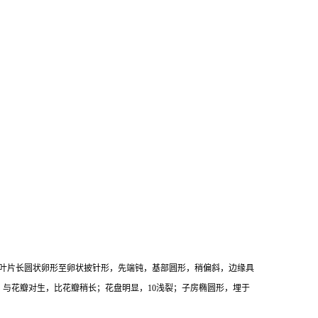
叶片长圆状卵形至卵状披针形，先端钝，基部圆形，稍偏斜，边缘具
，与花瓣对生，比花瓣稍长；花盘明显，10浅裂；子房椭圆形，埋于