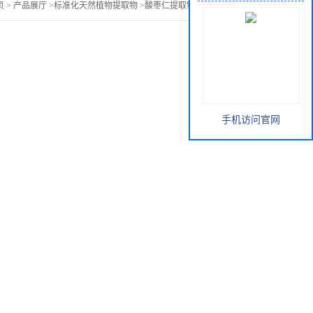
页
>
产品展厅
>
标准化天然植物提取物
>
酸枣仁提取物酸枣仁总皂甙
手机访问官网