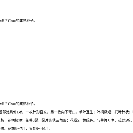
Hu exH.F.Chou的成熟种子。
 Hu exH.F.Chou的成熟种子。
基部处具刺1对，一枚针形直立，另一枚向下弯曲。单叶互生；叶柄极短；托叶针状；
叶腋；花柄极短；花萼5裂，裂片卵状三角形；花瓣5，黄绿色。与萼片互生，雄蕊5枚
。花期6～7月，果期9～10月。