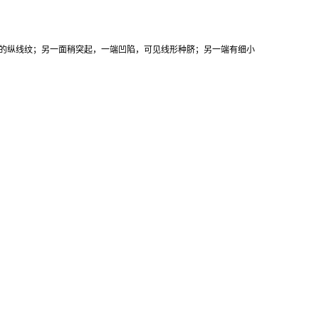
起的纵线纹；另一面稍突起，一端凹陷，可见线形种脐；另一端有细小