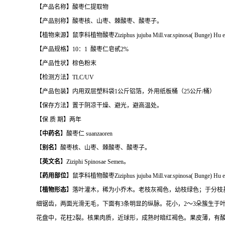
【产品名称】酸枣仁提取物
【产品别称】酸枣核、山枣、棘酸枣、酸枣子。
【植物来源】鼠李科植物酸枣Ziziphus jujuba Mill.var.spinosa( Bunge) 
【产品规格】10：1 酸枣仁皂甙2%
【产品性状】棕色粉末
【检测方法】TLC/UV
【产品包装】内用双层塑料袋1公斤铝箔，外用纸板桶（25公斤/桶）
【保存方法】置于阴凉干燥、避光，避高温处。
【保 质 期】两年
【
中药名
】酸枣仁 suanzaoren
【
别名
】酸枣核、山枣、棘酸枣、酸枣子。
【
英文名
】Ziziphi Spinosae Semen。
【
药用部位
】鼠李科植物酸枣Ziziphus jujuba Mill.var.spinosa( Bunge)
【
植物形态
】落叶灌木，稀为小乔木。老枝灰褐色，幼枝绿色；于分枝
细锯齿，两面光滑无毛，下面有3条明显的纵脉。花小，2～3朵簇生于
花盘中，花柱2裂。核果肉质，近球形，成熟时暗红褐色。果皮薄，有酸味