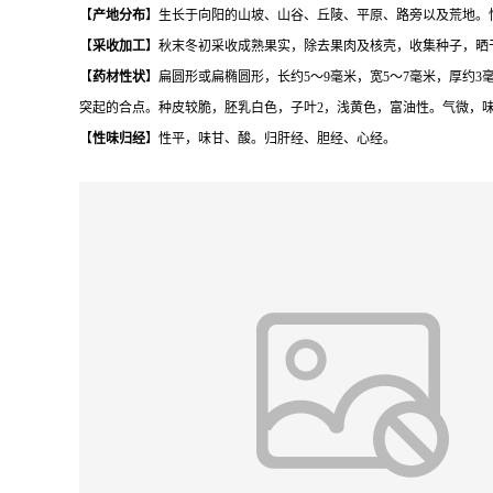
【
产地分布
】生长于向阳的山坡、山谷、丘陵、平原、路旁以及荒地。
【
采收加工
】秋末冬初采收成熟果实，除去果肉及核壳，收集种子，晒
【
药材性状
】扁圆形或扁椭圆形，长约5～9毫米，宽5～7毫米，厚约
突起的合点。种皮较脆，胚乳白色，子叶2，浅黄色，富油性。气微，
【
性味归经
】性平，味甘、酸。归肝经、胆经、心经。