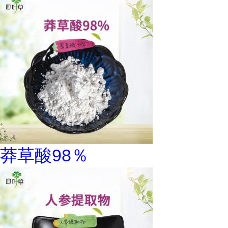
莽草酸98％