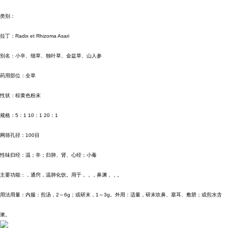
类别：
拉丁：
Radix et Rhizoma Asari
别名：小辛、细草、独叶草、金盆草、山人参
药用部位：全草
性状：棕黄色粉末
规格：
5
：
1 10
：
1 20
：
1
网筛孔径：
100
目
性味归经：温；辛；归肺、肾、心经；小毒
主要功能：，通窍，温肺化饮。用于，，，鼻渊，，。
用法用量：内服：煎汤，
2
～
6g
；或研末，
1
～
3g
。外用：适量，研末吹鼻、塞耳、敷脐；或煎水含
漱。