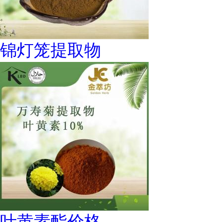
锦灯笼提取物
叶黄素酯价格