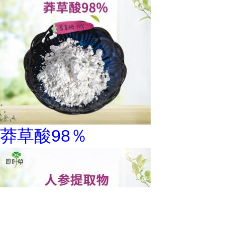
莽草酸98％