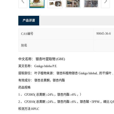
产品详请
90045-36-6
CAS编号
别名
中文名称： 银杏叶提取物
(GBE)
英文名称：
Ginkgo biloba P.E.
提取部位： 叶子
植物来源： 银杏科植物银杏
Ginkgo bilobaL.
的干燥叶
.
有效成分： 银杏总黄酮，银杏内酯
药品规格
1
、
CP2005(
总黄酮
≥24%
，银杏内酯
≥6%
，）
2
、
CP2010(
总黄酮
≥24%
，银杏内酯
≥6%
，银杏酸
<5PPM
，峰比
Q/
检测方法:
HPLC