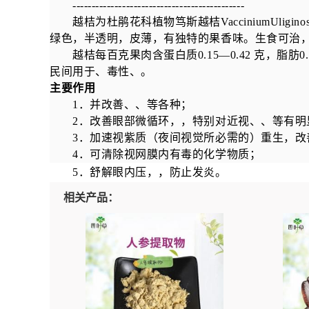
---------------------------------------------
越桔为杜鹃花科植物笃斯越桔
VacciniumUligin
绿色，半透明，皮薄，有独特的果香味。生食可治
越桔每百克果肉含蛋白质
0.15—0.42
克，脂肪
0
民间用于、毒性、。
主要作用
1
．并改善、、等各种；
2
．改善眼部微循环，，特别对近视、、等有明
3
．加速视紫质（夜间视觉所必需的）重生，改
4
．可清除视网膜内有毒的化学物质；
5
．舒解眼内压，，防止发炎。
相关产品：