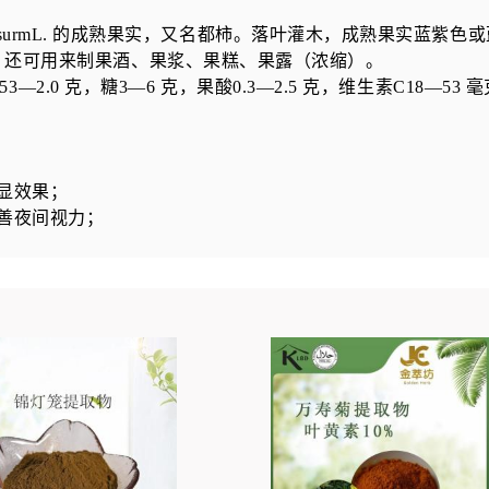
osurmL.
的成熟果实，又名都柿。落叶灌木，成熟果实蓝紫色或
，还可用来制果酒、果浆、果糕、果露（浓缩）。
.53—2.0
克，糖
3—6
克，果酸
0.3—2.5
克，维生素
C18—53
毫
显效果；
善夜间视力；