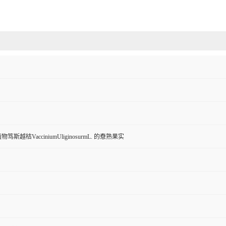
斯越桔VacciniumUliginosurmL. 的憃熟果实