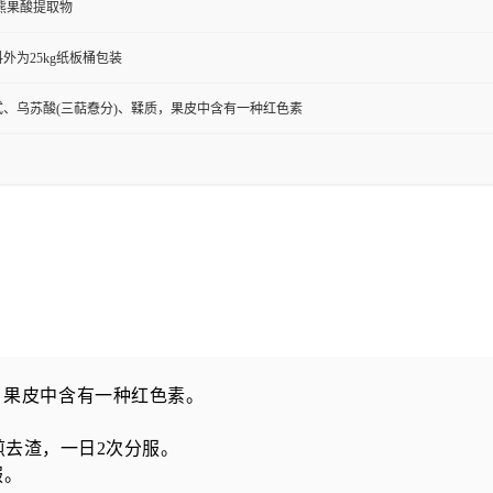
熊果酸提取物
外为25kg纸板桶包装
、乌苏酸(三萜憃分)、鞣质，果皮中含有一种红色素
，果皮中含有一种红色素。
煎去渣，一日
2
次分服。
服。