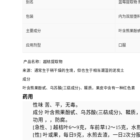
别名
蓝莓提取物 
包装
内为双层堕料
主要成分
叶含熊果酚甙
应用剂型
口服
产品名称：越桔提取物
来源：通常生于稍干燥的生境，但也生于相当潮湿的泥炭土
成分
叶含熊果酚甙、乌苏酸
(
三萜成分
)
、鞣质，果皮中含有一种红色素
药用
性味 苦、平，无毒。
成分 叶含熊果酚甙、乌苏酸
(
三萜成分
)
、鞣质
功用 ，，防腐。
[
急性、
]
越桔叶
6
～
9
克，车前草
12
～
15
克，水
[
性
]
叶或果，每日
9
克，水煎去渣，一日
2
次分