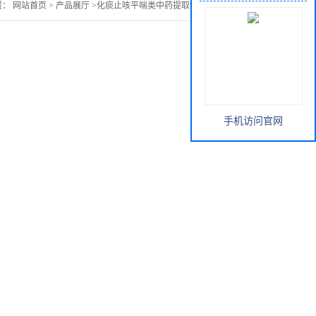
置：
网站首页
>
产品展厅
>
化痰止咳平喘类中药提取物
>
紫菀提取物
手机访问官网