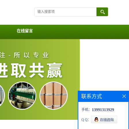
在线留言
联系方式
手机：
13991313929
Q Q：