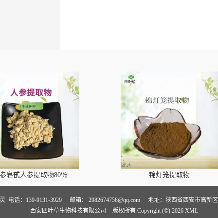
参皂甙人参提取物80％
锦灯笼提取物
卢灵
电话：139-9131-3929
邮箱：
2982674758@qq.com
地址：陕西省西安市高新区万
西安四叶草生物科技有限公司
版权所有 Copyright (©) 2026
XML