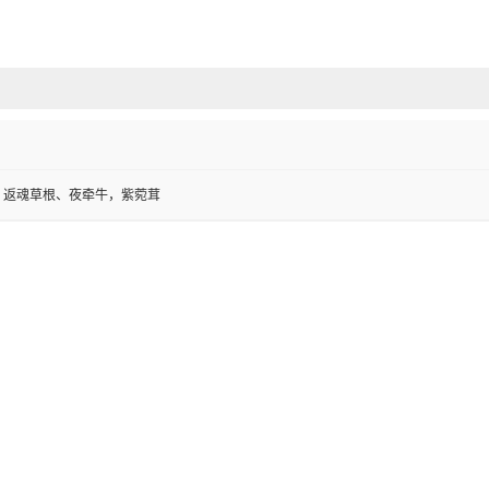
，返魂草根、夜牵牛，紫菀茸