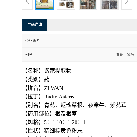
产品详请
CAS编号
别名
青菀，紫蒨
【名称】紫菀提取物
【类别】药
【拼音】ZI WAN
【拉丁】Radix Asteris
【别名】青苑、返魂草根、夜牵牛、紫苑茸
【药用部位】根及根茎
【规格】5：1 10：1 20：1
【性状】精细棕黄色粉末