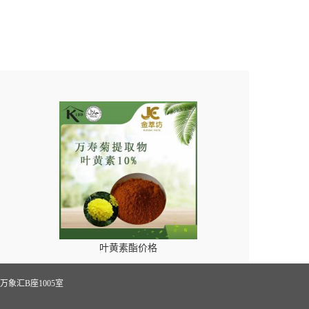
叶黄素酯价格
象汇B座1005室