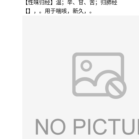
【性味归经】温；辛、甘、苦；归肺经
【】，。用于喘咳，新久，。