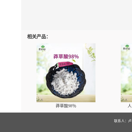
相关产品：
莽草酸98％
人
联系人：