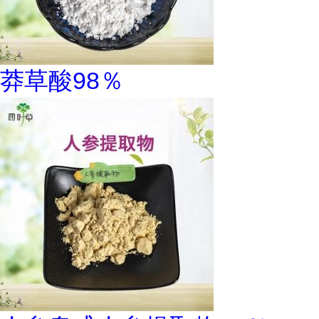
莽草酸98％