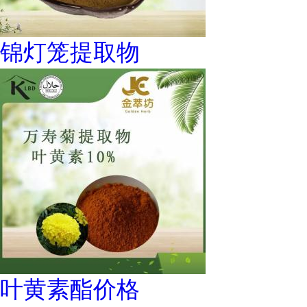
锦灯笼提取物
叶黄素酯价格