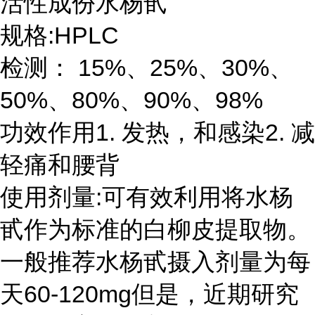
活性成份水杨甙
:HPLC
规格
15%
25%
30%
检测：
、
、
、
50%
80%
90%
98%
、
、
、
1.
2.
功效作用
发热，和感染
减
轻痛和腰背
:
使用剂量
可有效利用将水杨
甙作为标准的白柳皮提取物。
一般推荐水杨甙摄入剂量为每
60-120mg
天
但是，近期研究