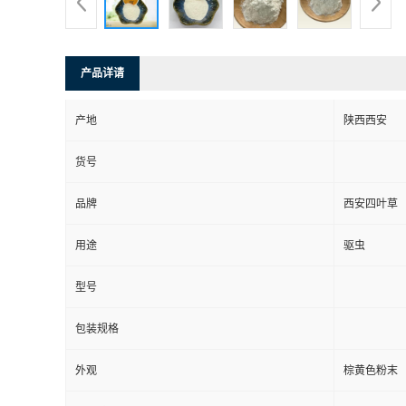
产品详请
产地
陕西西安
货号
品牌
西安四叶草
用途
驱虫
型号
包装规格
外观
棕黄色粉末