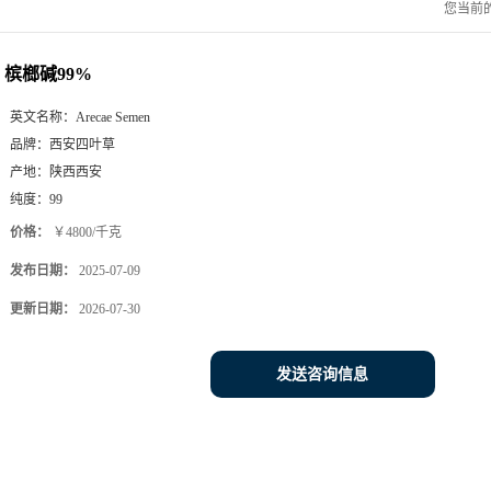
您当前
槟榔碱99%
英文名称：
Arecae Semen
品牌：
西安四叶草
产地：
陕西西安
纯度：
99
价格：
￥4800/千克
发布日期：
2025-07-09
更新日期：
2026-07-30
发送咨询信息