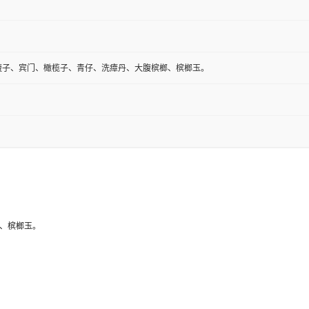
腹子、宾门、橄榄子、青仔、洗瘴丹、大腹槟榔、槟榔玉。
榔、槟榔玉。