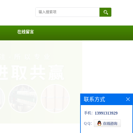
在线留言
联系方式
手机：
13991313929
Q Q：