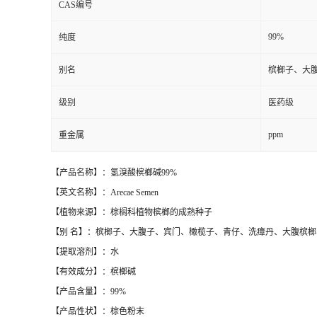
CAS编号
99%
纯度
别名
槟榔子、大
级别
医药级
ppm
重金属
【产品名称】：氢溴酸槟榔碱99%
【英文名称】：Arecae Semen
【植物来源】：棕榈科植物槟榔的成熟种子
【别 名】：槟榔子、大腹子、宾门、橄榄子、青仔、洗瘴丹、大腹槟
【提取溶剂】：水
【有效成分】：槟榔碱
【产品含量】：99%
【产品性状】：棕色粉末