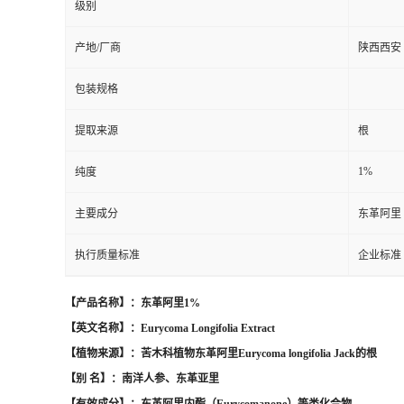
级别
产地/厂商
陕西西安
包装规格
提取来源
根
1%
纯度
主要成分
东革阿里
执行质量标准
企业标准
【产品名称】：东革阿里1%
【英文名称】：Eurycoma Longifolia Extract
【植物来源】：苦木科植物东革阿里Eurycoma longifolia Jack的根
【别 名】：南洋人参、东革亚里