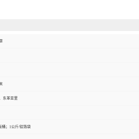
草
末
、东革亚里
板桶；1公斤/铝箔袋