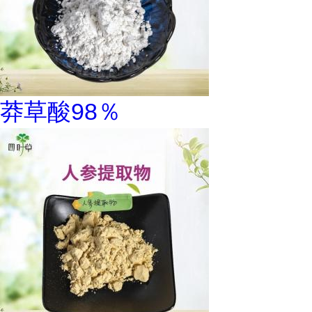
莽草酸98％