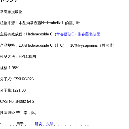
常春藤提取物
植物来源：本品为常春藤
Hederahelix L.
的茎、叶
主要有效成份：
Hederacoside C
（
常春藤苷C
）
常春藤皂苷元
产品规格：
10%Hederacoside C
（苷
C
）、
10%Ivysaponins
（总皂苷）
检测方法：
HPLC
检测
规格
:1-98%
分子式
: C59H96O26
分子量
:1221.38
CAS No.:84082-54-2
性味归经
:
苦、辛，温。
:
，，，。用于
，，，
肝炎
、
头晕
、、、
、，，
、，，
。