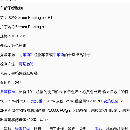
车前子提取物
英文名称
Semen Plantaginis P.E.
拉丁名称
Semen Plantaginis
规格：
10:1 20:1
外观：棕色粉末
提取来源：为
车前科
植物车前或
平车前
的干燥成熟种子
检测方法：
薄层色谱
包装：铝箔袋或纸板桶
保质期：
24
月
质量标准
：比例
10:1
植物的使用部分
:
种子色泽：棕黄色外观
:
粉末目数
:100
目
气味： 特殊气味
干燥失重
：
≤5%
灰份
: <5%
重金属
:<20PPM
农药残留
: <
2PPM 微生物标准总细菌量
:<1000CFU/gm
大肠杆菌，未检出沙门氏菌， 未检
出霉菌和酵母菌
<100CFU/gm
：清热，
渗湿
通淋
，明目，。用于水满，涩痛，暑湿，
，
痰热
。对各种杆菌和