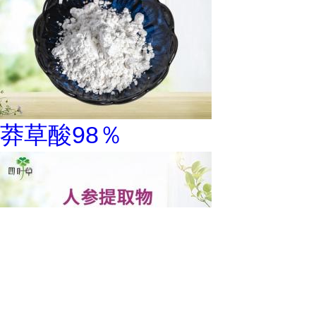
莽草酸98％