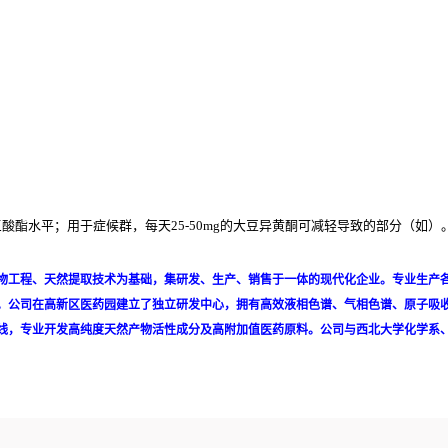
三酸酯水平；用于症候群，每天25-50mg的大豆异黄酮可减轻导致的部分（如）。
物工程、天然提取技术为基础，集研发、生产、销售于一体的现代化企业。专业生产
以上。公司在高新区医药园建立了独立研发中心，拥有高效液相色谱、气相色谱、原子吸
线，专业开发高纯度天然产物活性成分及高附加值医药原料。公司与西北大学化学系