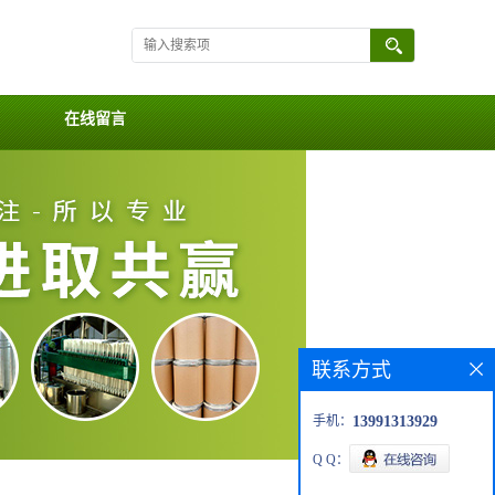
在线留言
联系方式
手机：
13991313929
Q Q：