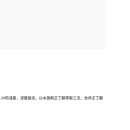
.20的浸膏，浸膏放凉，以水饱和正丁醇萃取三次，合并正丁醇