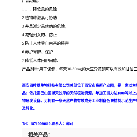
产品功能
:
1 、，降低患的风险
2 植物雌激素可协助
3 并且减少患疾病的危险，
4 减轻妇女的、防止
5 防止人体受自由基的损害
6 养护胃脾、保护
7 降低人体内胆固醇、
产品剂量
:
用于保健，每天30-50mg的大豆异黄酮可以有效和甘油
西安四叶草生物科技有限公司总部位于西安市高新产业园，是一家以生
品；依托秦巴山区得天独厚的天然植物资源，年加工能力达1000吨
物研发设备。另拥有一条天然产物有效成分工业制备色谱精制示范生产
及转化。
Tel
：18710960610 联系人：郭可
相关产品：