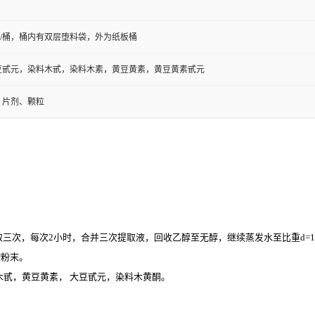
5kg/桶，桶内有双层堕料袋，外为纸板桶
豆甙元，染料木甙，染料木素，黄豆黄素，黄豆黄素甙元
、片剂、颗粒
取三次，每次2小时，合并三次提取液，回收乙醇至无醇，继续蒸发水至比重d=1
物粉末。
甙，黄豆黄素， 大豆甙元，染料木黄酮。