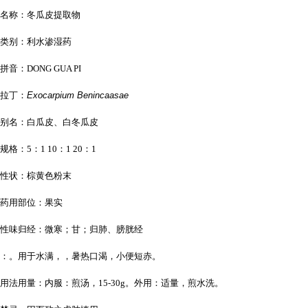
名称：冬瓜皮提取物
类别：利水渗湿药
拼音：DONG GUA PI
拉丁：
Exocarpium Benincaasae
别名：白瓜皮、白冬瓜皮
规格：5：1 10：1 20：1
性状：棕黄色粉末
药用部位：果实
性味归经：微寒；甘；归肺、膀胱经
：。用于水满，，暑热口渴，小便短赤。
用法用量：内服：煎汤，15-30g。外用：适量，煎水洗。