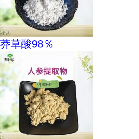
莽草酸98％