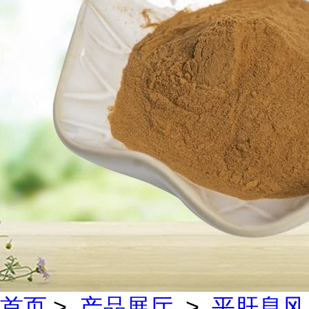
首页
>
产品展厅
>
平肝息风