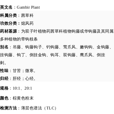
英文名
：Gambir Plant
科属分类
：茜草科
功效分类：
熄风药
药材基源
：为双子叶植物药茜草科植物钩藤或华钩藤及其同属
多种植物的带钩枝条
别名
：吊藤、钩藤钩子、钓钩藤、莺爪风、嫩钩钩、金钩藤、
挂钩藤、钩丁、倒挂金钩、钩耳、双钩藤、鹰爪风、倒挂
剌。
性味
：甘苦；微寒。
归经
：
肝经
；
心经
。
规格
：
10:1、20:1
颜色
：
棕黄色粉末
检测方法
：
薄层色谱法（TLC）