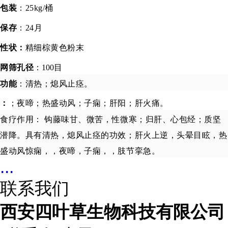
包装
：
25kg/桶
保存
：
24月
性状：
精细棕黄色粉末
网筛孔径
：100目
功能
：清热；熄风止痉。
：
；夜啼；热盛动风；子痫；肝阳；肝火痛。
食疗作用： 钩藤味甘、微苦，性微寒；归肝、心包经；质坚
潜降
。
具有清热，熄风止痉的功效；肝火上逆，头晕目眩，热
盛动风惊痫，，夜啼，子痫，，肢节挛急。
...
联系我们
西安四叶草生物科技有限公司