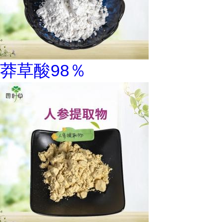
莽草酸98％