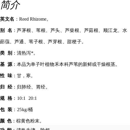
简介
英文名
：Reed Rhizome。
别
名
：
芦
茅根
、苇根、
芦头
、
芦柴
根、芦菇根、顺江龙、水
蓈蔃、芦通、
苇子
根、芦芽根、甜梗子。
类
别
：清热
泻
*
。
基
源
：本品为单子
叶植物
禾本科
芦苇的新鲜或干燥根茎。
性
味
：甘，寒。
归
经
：归
肺经
、
胃经
。
规 格
：10:1 20:1
包 装
：25kg/桶
颜 色
：棕黄色粉末
。