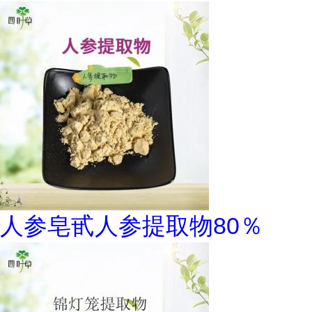
人参皂甙人参提取物80％