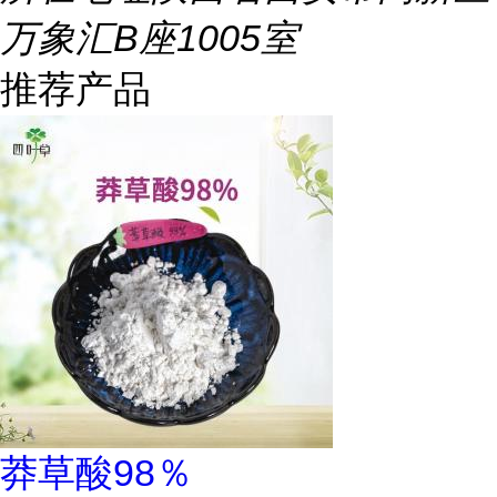
万象汇B座1005室
推荐产品
莽草酸98％