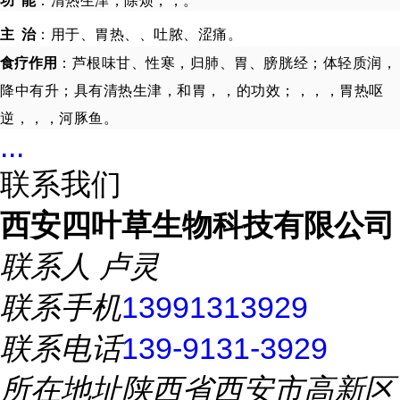
功
能
：清热生津，除烦，，。
主
治
：用于、胃热、
、吐脓、涩痛。
食疗作用
：芦根味甘、性寒，归肺、胃、膀胱经；体轻质润，
降中有升；具有清热生津，和胃，，的功效；，，，胃热呕
逆，，，河豚鱼。
...
联系我们
西安四叶草生物科技有限公司
联系人
卢灵
联系手机
13991313929
联系电话
139-9131-3929
所在地址
陕西省西安市高新区