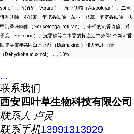
spirol）、沉香醇（Agarol）、沉香呋喃（Agarofuran）、二氢
沉香呋喃、4-羟基二氢沉香呋喃、3, 4-二羟基二氢沉香呋喃、去
甲沉香呋喃酮（Nor-ketoaga- rofuran）；未经的沉香含硫、芹
子烷（Selinane）、沉香醇等白木香的挥发油中分得2个新沉香
呋喃类
倍半
即白木香醇（Baimuxinol）和去氢木香醇
萜
（Dehydrobaimuxinol）． , 13%
...
联系我们
西安四叶草生物科技有限公司
联系人
卢灵
联系手机
13991313929