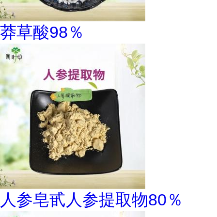
莽草酸98％
人参皂甙人参提取物80％