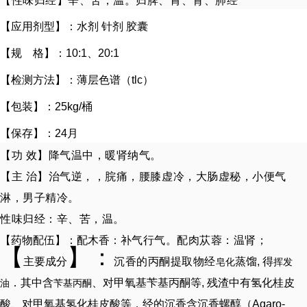
【性味归经】辛、苦，温。归脾、胃、肾、肺经
【
应用剂型
】
：水剂 针剂
胶囊
【
规 格
】
：
10:1
、20:1
【
检测方法
】
：薄层色谱（tlc）
【
包装
】
：25kg/桶
【
保存
】
：24月
【功 效】降气温中，暖肾纳气。
【主 治】治
气逆
，，脘痛，腰膝虚冷，大肠虚秘，小便气
淋，男子精冷。
性味归经
：辛、苦，温。
【药物配伍】：配木香：补
气行气。配
肉苁蓉
：温肾；
【
】：
主要成分
沉香的丙酮提取物经
蒸
馏, 得
皂化
挥发
．其中含
、对甲氧基苄基丙酮等, 残渣中有氢化桂皮
油
苄基丙酮
酸、对甲氧基氢化桂皮酸等．经的沉香含沉香螺醇（Agaro-