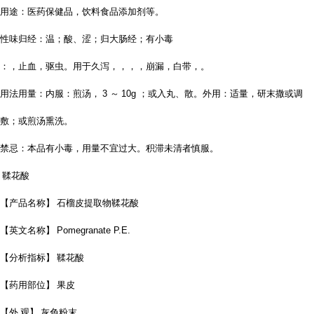
用途：医药保健品，饮料食品添加剂等。
性味归经：温；酸、涩；归大肠经；有小毒
：，止血，驱虫。用于久泻，，，，崩漏，白带，。
用法用量：内服：煎汤，
3
～
10g
；或入丸、散。外用：适量，研末撒或调
敷；或煎汤熏洗。
禁忌：本品有小毒，用量不宜过大。积滞未清者慎服。
鞣花酸
【产品名称】 石榴皮提取物鞣花酸
【英文名称】
Pomegranate P.E.
【分析指标】 鞣花酸
【药用部位】 果皮
【外 观】 灰色粉末