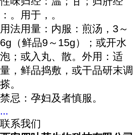
性味归经：温；甘；归肝经
：。用于，。
3
用法用量：内服：煎汤，
～
6g
9
15g
（鲜品
～
）；或开水
泡；或入丸、散。外用：适
量，鲜品捣敷，或干品研末调
搽。
禁忌：孕妇及者慎服。
...
联系我们