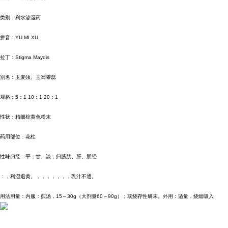
类别：利水渗湿药
拼音：
YU MI XU
拉丁：
Stigma Maydis
别名：玉麦须、玉蜀黍蕊
规格：
5
：
1 10
：
1 20
：
1
性状：精细棕黄色粉末
药用部位：花柱
性味归经：平；甘、淡；归膀胱、肝、胆经
：，利湿退黄。，，，，，，，乳汁不通。
用法用量：内服：煎汤，
15
～
30g
（大剂量
60
～
90g
）；或烧存性研末。外用：适量，烧烟吸入