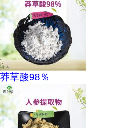
莽草酸98％