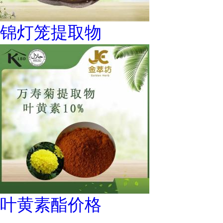
锦灯笼提取物
叶黄素酯价格