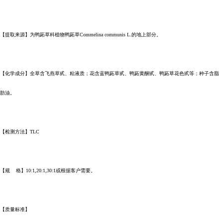
【提取来源】为鸭跖草科植物鸭跖草Commelina communis L.的地上部分。
【化学成分】全草含飞燕草甙、粘液质；花含蓝鸭跖草甙、鸭跖黄酮甙、鸭跖草花色甙等；种子含脂
肪油。
【检测方法】TLC
【规 格】10:1,20:1,30:1或根据客户需要。
【质量标准】