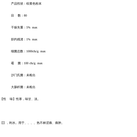
产品性状：棕黄色粉末
目 数：80
干燥失重：5% max
炽灼残渣：1% max
细菌总数：1000cfu/g max
霉 菌：100 cfu/g max
沙门氏菌：未检出
大肠杆菌：未检出
【性 味】性寒，味甘、淡。
【】，利水。用于、、、、热不林涩痛、痛肿。