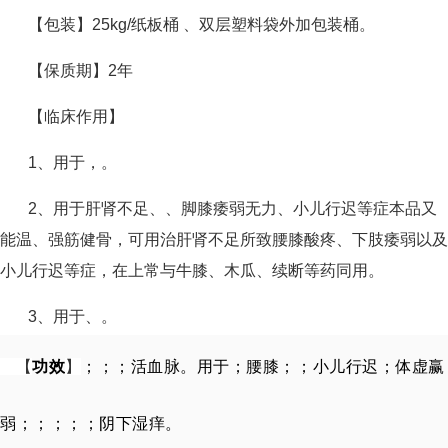
【包装】25kg/纸板桶 、双层塑料袋外加包装桶。
【保质期】2年
【
临床作用
】
1、用于，。
2、用于肝肾不足、、脚膝痿弱无力、小儿行迟等症本品又
能温、强筋健骨，可用治肝肾不足所致腰膝酸疼、下肢痿弱以及
小儿行迟等症，在上常与牛膝、木瓜、续断等药同用。
3、用于、。
【
功效
】
；；；活血脉。用于；腰膝；；小儿行迟；体虚赢
弱；；；；；阴下湿痒。