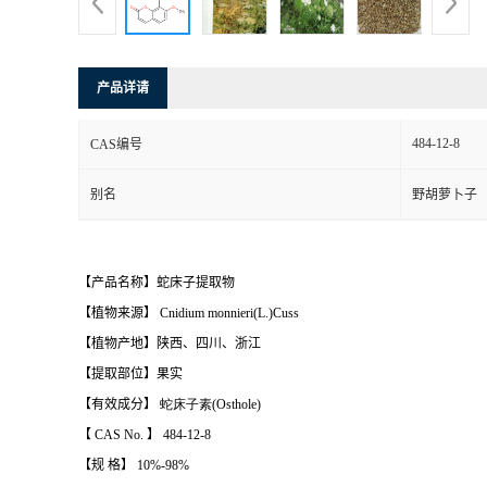
产品详请
484-12-8
CAS编号
别名
野胡萝卜子
【产品名称】蛇床子提取物
【植物来源】
Cnidium monnieri(L.)Cuss
【植物产地】陕西、四川、浙江
【提取部位】果实
【有效成分】
蛇床子素
(Osthole)
【
CAS No.
】
484-12-8
【规 格】
10%-98%