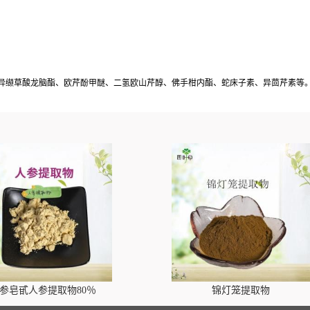
异缬草酸龙脑酯、欧芹酚甲醚、二氢欧山芹醇、佛手柑内酯、蛇床子素、异茴芹素等
参皂甙人参提取物80％
锦灯笼提取物