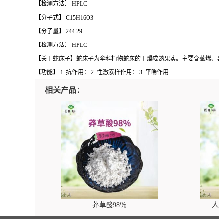
【检测方法】
HPLC
【分子式】
C15H16O3
【分子量】
244.29
【检测方法】
HPLC
【关于蛇床子】蛇床子为伞科植物蛇床的干燥成熟果实。主要含蒎烯、
【功能】
1.
抗作用：
2.
性激素样作用：
3.
平喘作用
相关产品：
莽草酸98％
人