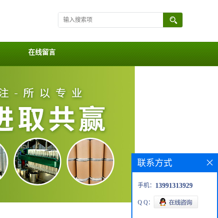
在线留言
联系方式
手机：
13991313929
Q Q：