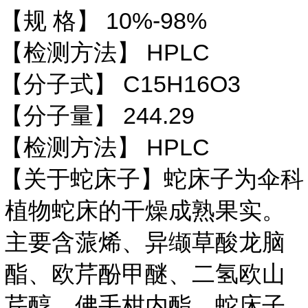
10%-98%
【规 格】
HPLC
【检测方法】
C15H16O3
【分子式】
244.29
【分子量】
HPLC
【检测方法】
【关于蛇床子】蛇床子为伞科
植物蛇床的干燥成熟果实。
主要含蒎烯、异缬草酸龙脑
酯、欧芹酚甲醚、二氢欧山
芹醇、佛手柑内酯、蛇床子