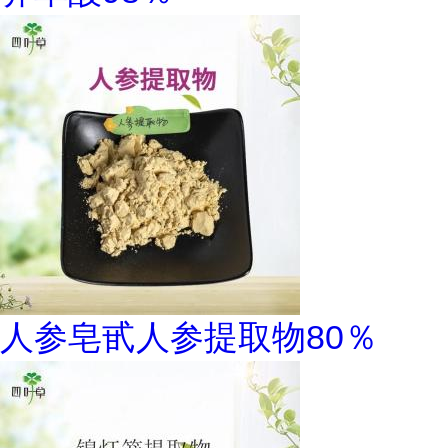
人参皂甙人参提取物80％