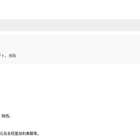
萝卜、当陆
、陕西。
甙元及去羟基加利果酸等。