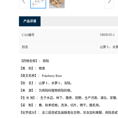
产品详请
54928-05-1
CAS编号
别名
山萝卜、水
【药物名称】： 商陆
【类
别】： 根类
【英文名称】：
Pokeberry Root
【别
名】： 山萝卜、水萝卜、当陆。
【来
源】： 为商陆科植物商陆的根。
【生 长 地】： 生于水边、林下、路旁、田野。主产河南、湖北、安徽
【采
制】： 春、秋季挖根，洗净，切片，晒干。醋炙用。
【化学成分】： 含三萜皂甙及甾醇类化合物，另含加利果酸、商陆皂