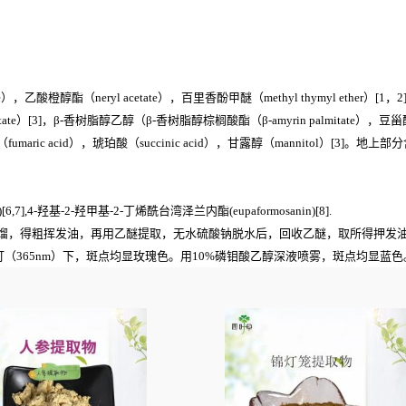
乙酸橙醇酯（neryl acetate），百里香酚甲醚（methyl thymyl ether）[
almi-tate）[3]，β-香树脂醇乙醇（β-香树脂醇棕榈酸酯（β-amyrin palmitate），豆甾
索酸（fumaric acid），琥珀酸（succinic acid），甘露醇（mannitol）[3]
,7],4-羟基-2-羟甲基-2-丁烯酰台湾泽兰内酯(eupaformosanin)[8].
馏，得粗挥发油，再用乙醚提取，无水硫酸钠脱水后，回收乙醚，取所得押发油0.
（365nm）下，斑点均显玫瑰色。用10%磷钼酸乙醇深液喷雾，斑点均显蓝色