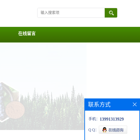
在线留言
联系方式
手机：
13991313929
Q Q：