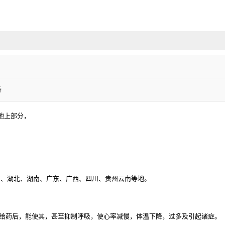
香
.的地上部分，
西、湖北、湖南、广东、广西、四川、贵州云南等地。
兔给药后，能使其，甚至抑制呼吸，使心率减慢，体温下降，过多及引起诸症。