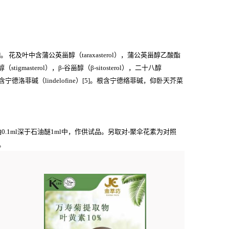
1，2]。 花及叶中含蒲公英甾醇（taraxasterol），蒲公英甾醇乙酸酯
醇（stigmasterol），β-谷甾醇（β-sitosterol），二十八醇
。地上部分含宁德洛菲碱（lindelofine）[5]。根含宁德络菲碱，仰卧天芥菜
1ml深于石油醚1ml中，作供试品。另取对-聚伞花素为对照
。