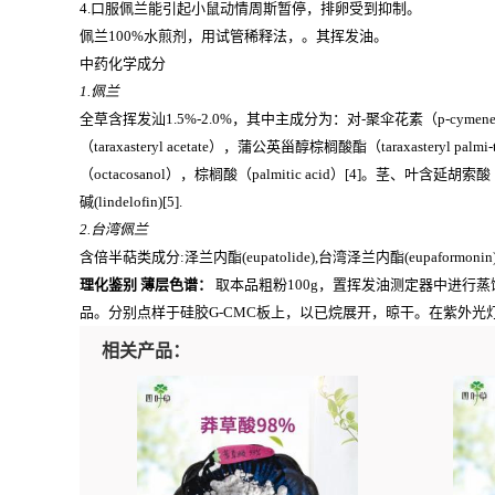
4.口服佩兰能引起小鼠动情周斯暂停，排卵受到抑制。
佩兰100%水煎剂，用试管稀释法，。其挥发油。
中药化学成分
1.佩兰
全草含挥发汕1.5%-2.0%，其中主成分为：对-聚伞花素（p-cymene），
（taraxasteryl acetate），蒲公英甾醇棕榈酸酯（taraxasteryl p
（octacosanol），棕榈酸（palmitic acid）[4]。茎、叶含延胡
碱(lindelofin)[5].
2.台湾佩兰
含倍半萜类成分:泽兰内酯(eupatolide),台湾泽兰内酯(eupaformonin)[6
理化鉴别 薄层色谱：
取本品粗粉100g，置挥发油测定器中进行蒸
品。分别点样于硅胶G-CMC板上，以已烷展开，晾干。在紫外光灯
相关产品：