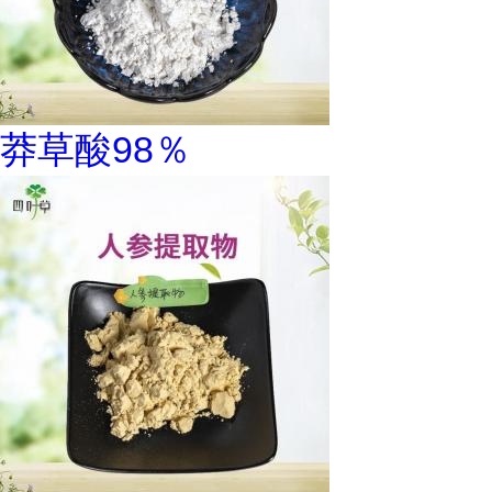
莽草酸98％