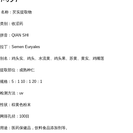
名称：芡实提取物
类别：收涩药
拼音：
QIAN SHI
拉丁：
Semen Euryales
别名：鸡头实、鸡头、水流黄、鸡头果、苏黄、黄实、鸡嘴莲
提取部位：成熟种仁
规格：
5
：
1 10
：
1 20
：
1
检测方法：
uv
性状：棕黄色粉末
网筛孔径：
100
目
用途：医药保健品，饮料食品添加剂等。