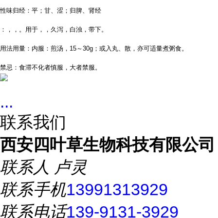
性味归经：平；甘、涩；归脾、肾经
：，，。用于，，久泻，白浊，带下。
用法用量：内服：煎汤，
15
～
30g
；或入丸、散，亦可适量煮粥食。
禁忌：食滞不化者慎服，大者禁服。
...
联系我们
西安四叶草生物科技有限公司
联系人
卢灵
联系手机
13991313929
联系电话
139-9131-3929