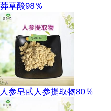
莽草酸98％
人参皂甙人参提取物80％