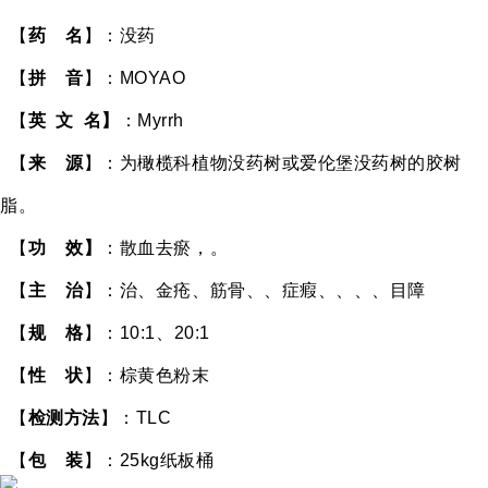
【
药
名
】：没药
【
拼
音
】：MOYAO
【
英
文
名】
：Myrrh
【
来
源
】：为橄榄科植物
没药树
或爱伦堡没药树的胶树
脂。
【
功
效】
：散血去瘀，。
【
主
治
】：治
、金疮、筋骨、、症瘕、、、、目障
【
规
格
】
：
10:1、20:1
【
性 状
】
：棕黄色粉末
【
检测方法
】
：TLC
【
包 装
】
：25kg纸板桶