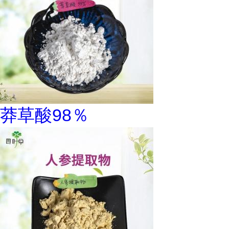
莽草酸98％