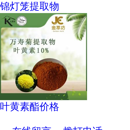
锦灯笼提取物
叶黄素酯价格