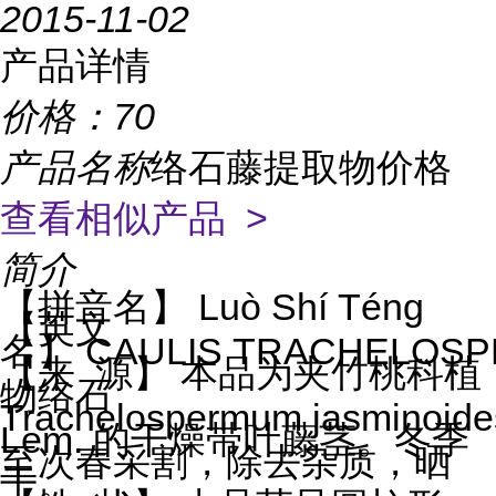
2015-11-02
产品详情
价格：
70
产品名称
络石藤提取物价格
查看相似产品 >
简介
【
拼音名】
Luò Shí Tén
ɡ
【英文
名】
CAULIS TRACHELOSP
【来
源】 本品为夹竹桃科植
物络石
Trachelospermum jasminoid
Lem.
的干燥带叶藤茎。冬季
至次春采割，除去杂质，晒
干。