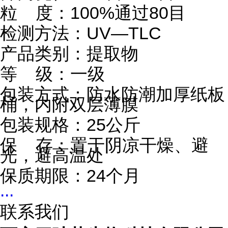
粒 度：
100%
通过
80
目
检测方法：
UV
—TLC
产品类别：提取物
等 级：一级
包装方式：防水防潮加厚纸板
桶，内附双层薄膜
包装规格：
25
公斤
保 存：置于阴凉干燥、避
光，避高温处
保质期限：
24
个月
...
联系我们