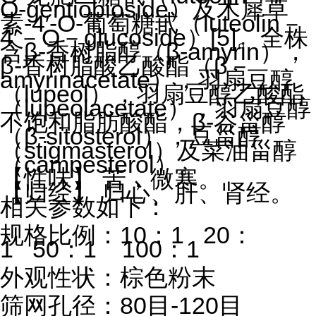
O-gentiobioside
）及木犀草
素
-4
′
-O-
葡萄糖甙（
luteolin
－
4
′－
O
－
glucoside
）
[5]
。全株
含β
-
香树脂醇（β
-amyrin
），
β
-
香树脂酸乙酸酯（β－
amyrinacetate
），羽扇豆醇
（
lupeol
），羽扇豆醇乙酸酯
（
lupeolacetate
），羽扇豆醇
不饱和脂肪酸酯，β
-
谷甾醇
（β
-sitosterol
），豆甾醇
（
stigmasterol
）及菜油甾醇
（
campesterol
）。
【性味】 苦，微寒。
【归经】 归心、肝、肾经。
相关参数如下：
规格比例：
10
：
1 20
：
1 50
：
1 100
：
1
外观性状：棕色粉末
筛网孔径：
80
目
-120
目