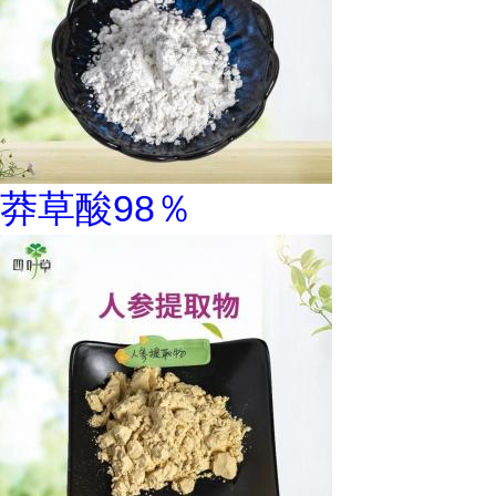
莽草酸98％