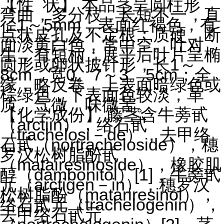
【性
状】 本品茎呈圆柱形，
弯曲，多分枝，长短不一，直
径
1
～
5mm
；表面红褐色，有
点状皮孔及不定根；质硬，断
面淡黄白色，常中空。叶对
生，有短柄；展平后叶片呈椭
圆形或卵状披针形，长
1
～
8cm
，宽
0
。
7
～
3
。
5cm
；全
缘，略反卷，上表面暗绿色或
棕绿色，下表面色较淡，革
质。气微，味微苦。
【化学成份】 藤茎含牛蒡甙
（
arctiin
），络石甙
（
trachelosi
－
de
），去甲络
石甙（
nortracheloside
），穗
罗汉松树脂酚甙
（
matairesinoside
），橡胶肌
醇（
dambonitol
）
[1]
，牛蒡甙
元（
arctigen
－
in
），穗罗汉
松树脂酚（
matariresinol
），
络石甙元（
trachelogenin
），
去甲络石甙元