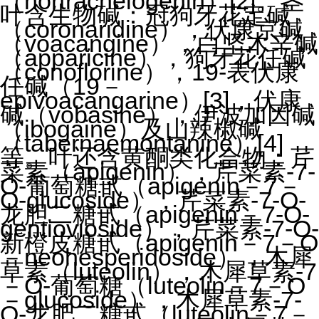
（
nortrachelogenin
）
[2]
。茎
叶含生物碱：冠狗牙花定碱
（
coronaridine
），伏康京碱
（
voacangine
），白坚木辛碱
（
apparicine
），狗牙花任碱
（
conoflorine
），
19-
表伏康
任碱（
19
－
epivoacangarine
）
[3]
，伏康
碱（
vobasine
），伊波加因碱
（
ibogaine
）及山辣椒碱
（
tabernaemontanine
）
[4]
等。叶还含黄酮类化合物：芹
菜素（
apigenin
），芹菜素
-7-
O-
葡萄糖甙（
apigenin
－
7
－
O-glucoside
），芹菜素
-7-O-
龙胆二糖甙（
apigenin
－
7-O-
gentiovioside
），芹菜素
-7-O-
新橙皮糖甙（
apigenin
－
7
－
O
－
neohesperidoside
），木犀
草素（
luteolin
），木犀草素
-7
－
O-
葡萄糖（
luteolin
－
7
－
O
－
glucoside
），木犀草素
-7-
O-
龙肥二糖甙（
luteolin
－
7
－