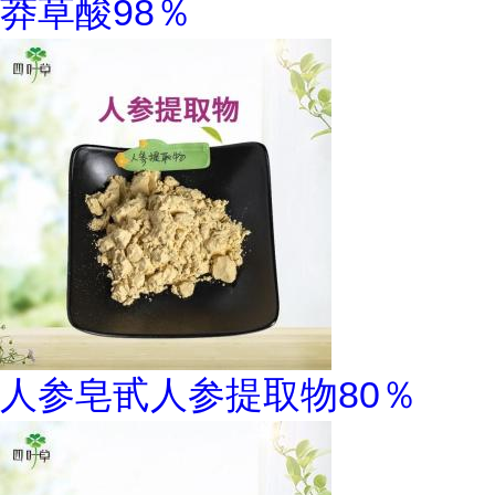
莽草酸98％
人参皂甙人参提取物80％