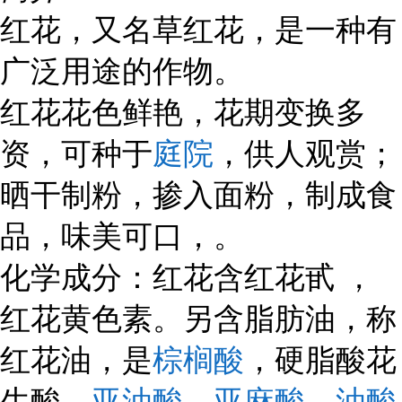
红花，又名草红花，是一种有
广泛用途的作物。
红花花色鲜艳，花期变换多
庭院
资，可种于
，供人观赏；
晒干制粉，掺入面粉，制成食
品，味美可口，。
化学成分：红花含红花甙 ，
红花黄色素。另含脂肪油，称
棕榈酸
红花油，是
，硬脂酸花
亚油酸
亚麻酸
油酸
生酸，
，
，