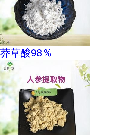
莽草酸98％