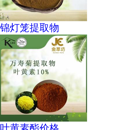
锦灯笼提取物
叶黄素酯价格