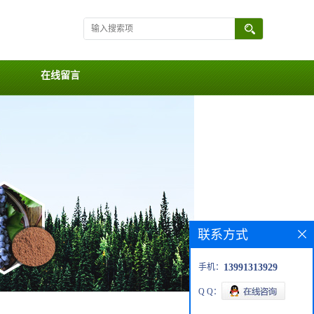
在线留言
联系方式
手机：
13991313929
Q Q：