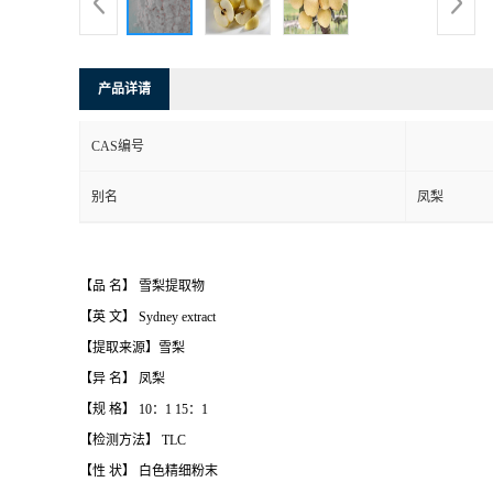
产品详请
CAS编号
别名
凤梨
【品 名】 雪梨提取物
【英 文】 Sydney extract
【提取来源】雪梨
【异 名】 凤梨
【规 格】 10：1 15：1
【检测方法】 TLC
【性 状】 白色精细粉末