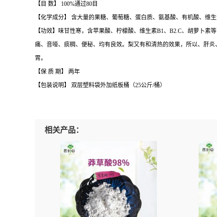
【目 数】 100%通过80目
【化学成分】 含大量的果糖、葡萄糖、蛋白质、氨基酸、有机酸、维生
【功效】味甘性寒，含苹果酸、柠檬酸、维生素B1、B2.C、胡萝卜
痛、音哑、痰稠、便秘、均有良效。梨又有和清热的效果，所以、肝炎
胃。
【保 质 期】 两年
【包装说明】 双层塑料袋外加纸板桶（25公斤/桶）
相关产品：