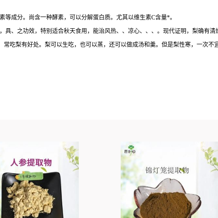
素等成分。尚含一种酵素，可以分解蛋白质。尤其以维生素C含量*。
素等，具、之功效，特别适合秋天食用，能治风热、、凉心、、、。现代证明，梨确有
、常吃梨有好处。梨可以生吃，也可以蒸，还可以做成汤和羹。但是梨性寒，一次不