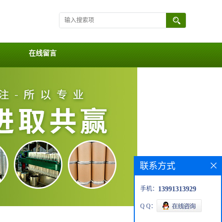
在线留言
联系方式
手机：
13991313929
Q Q：