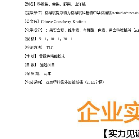
【别名】猕猴梨、金梨、野梨、山洋桃
【提取部位】猕猴桃提取物为猕猴桃科植物中华猕猴桃ActinidiachinensisPI
【英文名】Chinese Gooseberry, Kiwifruit
【化学成分】 ：果实含糖、维生素、有机酸、色素，另含猕猴桃碱（actinidi
【规 格】 5：1，10：1，20：1
【检测方法】 TLC
【性 状】 黄绿色精细粉末
【目 数】 通过80目
【保 质 期】 两年
【包装说明】 双层塑料袋外加纸板桶（25公斤/桶）