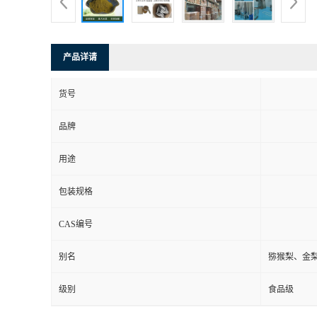
产品详请
货号
品牌
用途
包装规格
CAS编号
别名
猕猴梨、金
级别
食品级