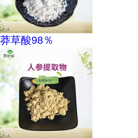
莽草酸98％